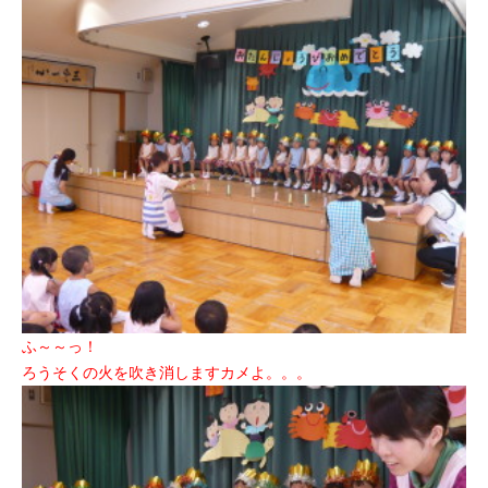
ふ～～っ！
ろうそくの火を吹き消しますカメよ。。。