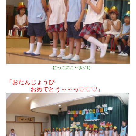
にっこにこ～(≧▽≦)
「おたんじょうび
おめでとう～～っ♡♡♡」