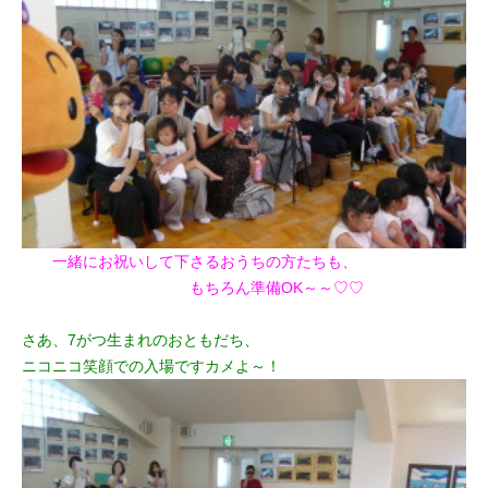
一緒にお祝いして下さるおうちの方たちも、
もちろん準備OK～～♡♡
さあ、7がつ生まれのおともだち、
ニコニコ笑顔での入場ですカメよ～！