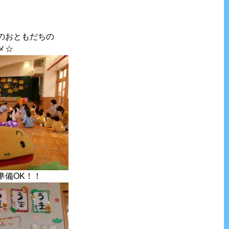
のおともだちの
メ☆
準備OK！！