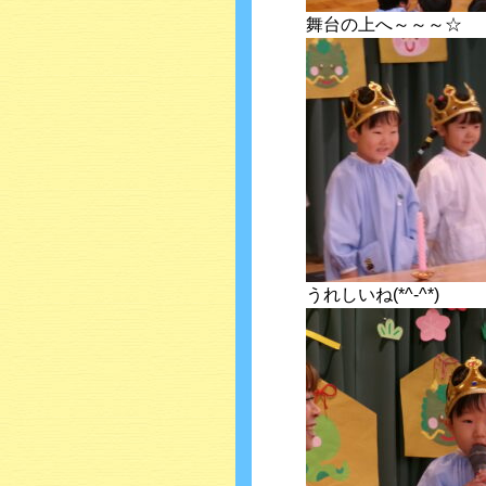
舞台の上へ～～～☆
うれしいね(*^-^*)