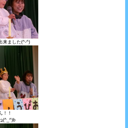
ました(^-^)
ん！！
^_^)b