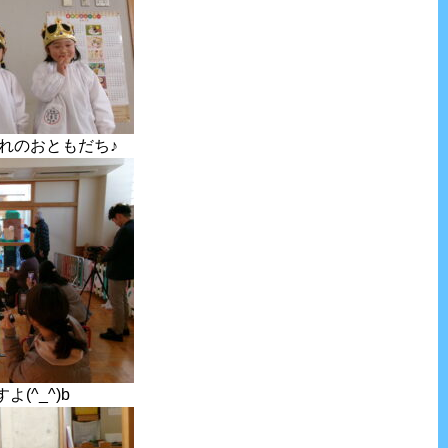
れのおともだち♪
(^_^)b