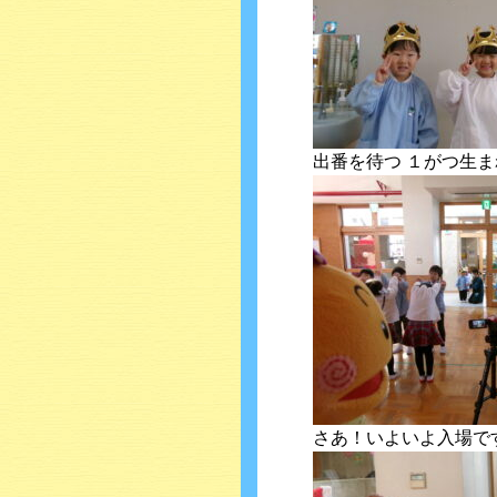
出番を待つ １がつ生ま
さあ！いよいよ入場ですよ