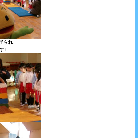
守られ、
す♪