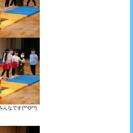
なです(*^O^*)