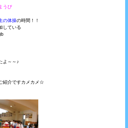
ようび
生の体操
の時間！！
加している
)b
たよ～～♪
ご紹介ですカメカメ☆