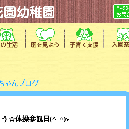
う☆体操参観日(^_^)v