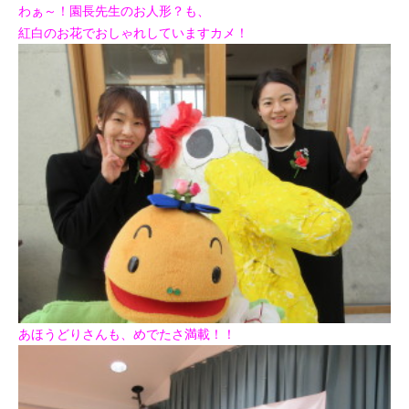
わぁ～！
園長先生のお人形？も、
紅白のお花で
おしゃれしていますカメ！
あほうどりさんも、めでたさ満載！！