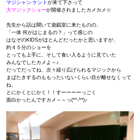
マジシャン ケント
が来て下さって
大マジックショー
が開催されましたカメカメ☆
先生から話は聞いて遊戯室に来たものの、
「一体 何がはじまるの？」って感じの
はなぞのKIDSがほとんどだったかと思いますが、
約４５分のショーを
とっても上手に、そして食い入るように見ていた
みんなでしたカメよ～♪
だってだってね、次々繰り広げられるマジックから
まばたきするのももったいないくらい目が離せなくって
ね、
とにかくとにかく！！すーーーーっごく
面白かったんですカメ～～っ(*^-^*)♪