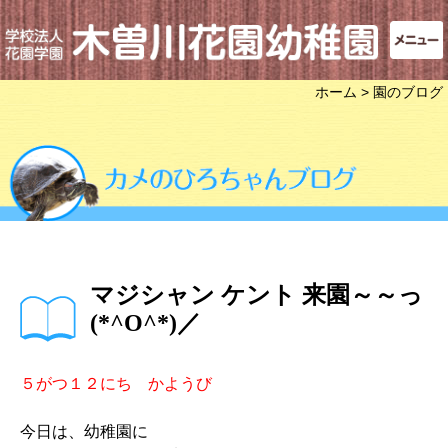
ホーム
> 園のブログ
マジシャン ケント 来園～～っ
(*^O^*)／
５がつ１２にち かようび
今日は、幼稚園に